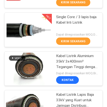
KIRIM SEKARANG
WISATA
HOT
Single Core / 3 lapis baja
PABRIK
203
Kabel Inti Listrik
KONTROL
Kabel PVC Insulated
Dapat dinegosiasikan MOQ:Dapat dinegosiasikan
KUALITAS
KIRIM SEKARANG
HUBUNGI
Kabel Listrik Aluminium
35kV 3x400mm²
KAMI
Tegangan Tinggi dengan
197
Isolasi XLPE dan
Dapat dinegosiasikan MOQ:Bisa dinegosiasikan
Pelindung Baja
BERITA
KONTAK
Kawat Kabel listrik
BLOG
Kabel Listrik Lapis Baja
33kV yang Kuat untuk
Jaringan Distribusi