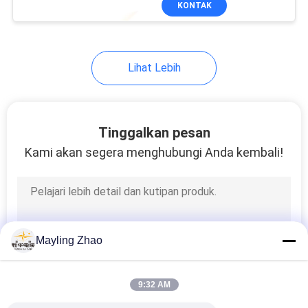
KONTAK
26
Terlindung
instrumen kabel
Lihat Lebih
Tinggalkan pesan
Kami akan segera menghubungi Anda kembali!
25
Kabel Suhu Tinggi
Mayling Zhao
9:32 AM
16