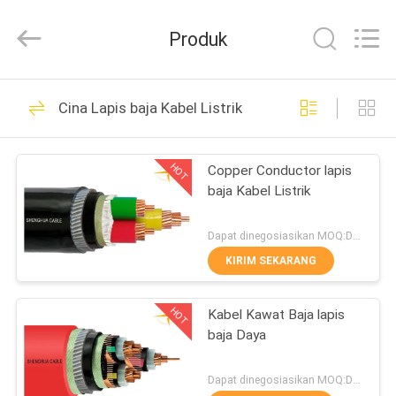
Shanghai
Shenghua
Cable
Produk
(Group)
Co.,
Ltd..
All
Rights
RUMAH
306
Reserved.
Cina Lapis baja Kabel Listrik
Kabel Daya XLPE
PRODUK
Terisolasi
HOT
Copper Conductor lapis
baja Kabel Listrik
VIDEO
Dapat dinegosiasikan MOQ:Dapat dinegosiasikan
TAMPILAN
KIRIM SEKARANG
244
VR
Lapis baja Kabel
HOT
Kabel Kawat Baja lapis
baja Daya
TENTANG
Listrik
KITA
Dapat dinegosiasikan MOQ:Dapat dinegosiasikan