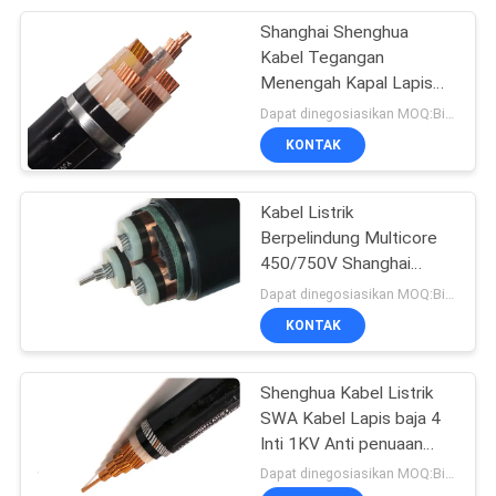
Shanghai Shenghua
95
Kabel Tegangan
Karet kabel
Menengah Kapal Lapis
Listrik Kabel, Aluminium
Dapat dinegosiasikan MOQ:Bisa dinegosiasikan
berselubung
Wire Kapal Lapis Listrik
KONTAK
Kabel Listrik
Berpelindung Multicore
450/750V Shanghai
76
Shenghua Kawat Baja
Dapat dinegosiasikan MOQ:Bisa dinegosiasikan
Lapis Baja Kabel Kontrol
KONTAK
kontrol Kabel
Tembaga Berinsulasi
PVC
Shenghua Kabel Listrik
SWA Kabel Lapis baja 4
Inti 1KV Anti penuaan
Perlindungan Lingkungan
Dapat dinegosiasikan MOQ:Bisa dinegosiasikan