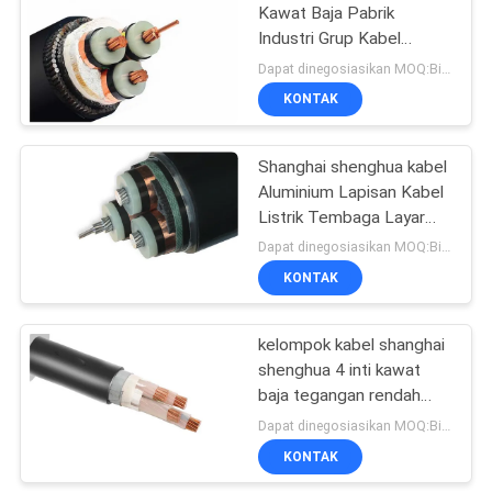
Kawat Baja Pabrik
Industri Grup Kabel
90
Shanghai Shenghua Luar
Dapat dinegosiasikan MOQ:Bisa dinegosiasikan
Ruangan 6.6KV - 35KV
KONTAK
Bare Conductor
Shanghai shenghua kabel
Aluminium Lapisan Kabel
Listrik Tembaga Layar
XLPE Terisolasi Kabel
Dapat dinegosiasikan MOQ:Bisa dinegosiasikan
Tegangan Tinggi
KONTAK
92
Aerial Bundled
kelompok kabel shanghai
shenghua 4 inti kawat
Kabel
baja tegangan rendah
kabel listrik lapis baja
Dapat dinegosiasikan MOQ:Bisa dinegosiasikan
XLPE PVC SWA kabel
KONTAK