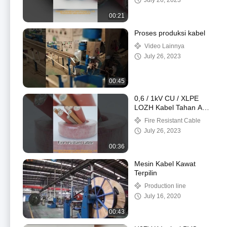
July 26, 2023
00:21
Proses produksi kabel
Video Lainnya
July 26, 2023
00:45
0,6 / 1kV CU / XLPE
LOZH Kabel Tahan Api
Kabel Listrik Indoor /
Fire Resistant Cable
Outdoor
July 26, 2023
00:36
Mesin Kabel Kawat
Terpilin
Production line
July 16, 2020
00:43