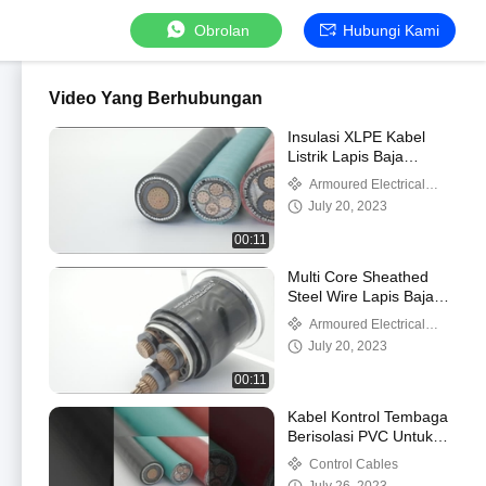
Obrolan
Hubungi Kami
Video Yang Berhubungan
Insulasi XLPE Kabel
Listrik Lapis Baja
Tembaga Inti Tunggal
Armoured Electrical
AWA
Cable
July 20, 2023
00:11
Multi Core Sheathed
Steel Wire Lapis Baja
Kabel Berisolasi PVC
Armoured Electrical
Untuk Bawah Tanah
Cable
July 20, 2023
00:11
Kabel Kontrol Tembaga
Berisolasi PVC Untuk
Otomasi Industri
Control Cables