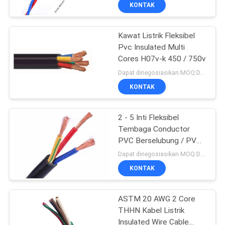
KONTAK
WISATA
Kawat Listrik Fleksibel
PABRIK
Pvc Insulated Multi
Cores H07v-k 450 / 750v
KONTROL
Dapat dinegosiasikan MOQ:Dapat dinegosiasikan
KUALITAS
KONTAK
HUBUNGI
2 - 5 Inti Fleksibel
Tembaga Conductor
KAMI
PVC Berselubung / PVC
Insulated Wire Cable
Dapat dinegosiasikan MOQ:Dapat dinegosiasikan
BERITA
KONTAK
BLOG
ASTM 20 AWG 2 Core
THHN Kabel Listrik
Insulated Wire Cable