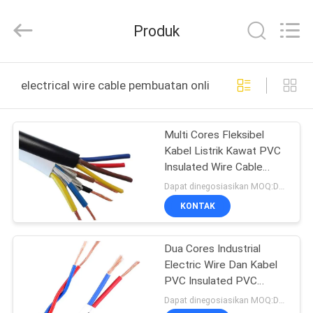
Shanghai
Shenghua
Cable
Produk
(Group)
Co.,
Ltd..
All
Rights
RUMAH
Reserved.
electrical wire cable pembuatan online
PRODUK
Multi Cores Fleksibel
Kabel Listrik Kawat PVC
VIDEO
Insulated Wire Cable
H05V-K 300 / 500V
Dapat dinegosiasikan MOQ:Dapat dinegosiasikan
TAMPILAN
KONTAK
VR
Dua Cores Industrial
Electric Wire Dan Kabel
TENTANG
PVC Insulated PVC
KITA
Berselubung
Dapat dinegosiasikan MOQ:Dapat dinegosiasikan