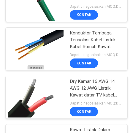
QUOTE
Dengan Sertifikat UL
Dapat dinegosiasikan MOQ:Dapat dinegosiasikan
REQUEST
KONTAK
SUATU
Konduktor Tembaga
Terisolasi Kabel Listrik
NEWS
Kabel Rumah Kawat
Menurut IEC 60227
Dapat dinegosiasikan MOQ:Dapat dinegosiasikan
60228
SITEMAP
KONTAK
KEBIJAKAN
Dry Kamar 16 AWG 14
AWG 12 AWG Listrik
PRIVASI
Kawat datar TV kabel
Listrik
Dapat dinegosiasikan MOQ:Dapat dinegosiasikan
KONTAK
Kawat Listrik Dalam