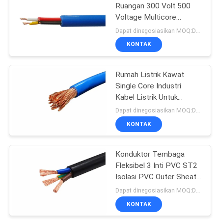
Ruangan 300 Volt 500
Voltage Multicore
Industrial Electrical Cable
Dapat dinegosiasikan MOQ:Dapat dinegosiasikan
KONTAK
Rumah Listrik Kawat
Single Core Industri
Kabel Listrik Untuk
Peralatan Switch / Papan
Dapat dinegosiasikan MOQ:Dapat dinegosiasikan
Distribusi
KONTAK
Konduktor Tembaga
Fleksibel 3 Inti PVC ST2
Isolasi PVC Outer Sheath
Insulated Wire Cable
Dapat dinegosiasikan MOQ:Dapat dinegosiasikan
KONTAK