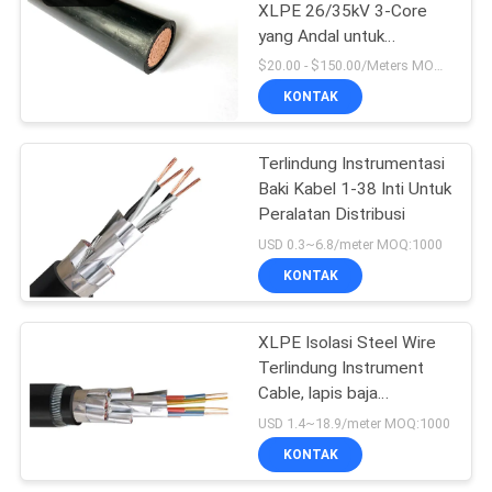
XLPE 26/35kV 3-Core
yang Andal untuk
Pasokan Energi Industri
$20.00 - $150.00/Meters MOQ:500 Meter
KONTAK
Terlindung Instrumentasi
Baki Kabel 1-38 Inti Untuk
Peralatan Distribusi
USD 0.3~6.8/meter MOQ:1000
KONTAK
XLPE Isolasi Steel Wire
Terlindung Instrument
Cable, lapis baja
Instrument Kabel
USD 1.4~18.9/meter MOQ:1000
KONTAK