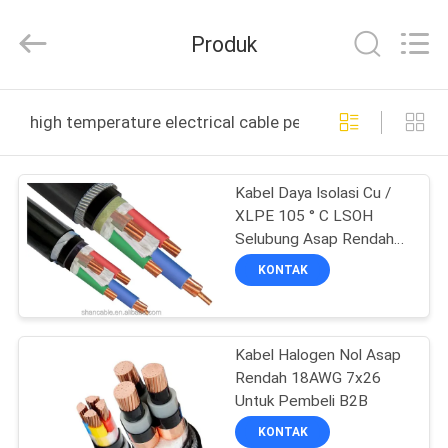
Shanghai
Shenghua
Cable
Produk
(Group)
Co.,
Ltd..
All
Rights
RUMAH
Reserved.
high temperature electrical cable pembuatan online
PRODUK
Kabel Daya Isolasi Cu /
XLPE 105 ° C LSOH
VIDEO
Selubung Asap Rendah
Nol Halogen
KONTAK
TAMPILAN
VR
Kabel Halogen Nol Asap
Rendah 18AWG 7x26
TENTANG
Untuk Pembeli B2B
KITA
KONTAK