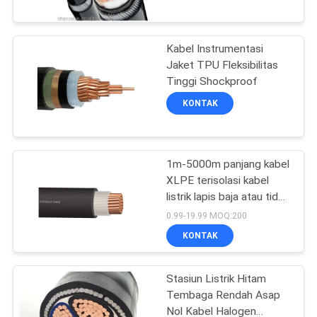
WISATA
Kabel Instrumentasi
PABRIK
Jaket TPU Fleksibilitas
Tinggi Shockproof
KONTROL
KONTAK
KUALITAS
1m-5000m panjang kabel
HUBUNGI
XLPE terisolasi kabel
KAMI
listrik lapis baja atau tidak
lapis baja untuk aman dan
0.99-19.99 MOQ:200
distribusi daya
BERITA
KONTAK
Stasiun Listrik Hitam
BLOG
Tembaga Rendah Asap
Nol Kabel Halogen