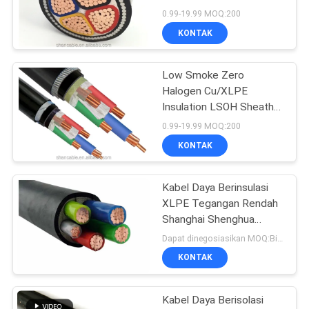
QUOTE
Dengan Konduktor
0.99-19.99 MOQ:200
Tembaga yang awet
REQUEST
KONTAK
SUATU
Low Smoke Zero
Halogen Cu/XLPE
NEWS
Insulation LSOH Sheath
Power Cable untuk
0.99-19.99 MOQ:200
aplikasi industri dan
SITEMAP
KONTAK
komersial
KEBIJAKAN
Kabel Daya Berinsulasi
XLPE Tegangan Rendah
PRIVASI
Shanghai Shenghua
21/35 36Kv Tahan Abrasi
Dapat dinegosiasikan MOQ:Bisa dinegosiasikan
KONTAK
Kabel Daya Berisolasi