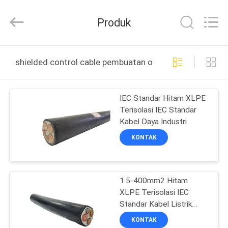
Shanghai
Shenghua
Cable
Produk
(Group)
Co.,
Ltd..
All
Rights
RUMAH
Reserved.
shielded control cable pembuatan online
PRODUK
IEC Standar Hitam XLPE
Terisolasi IEC Standar
VIDEO
Kabel Daya Industri
KONTAK
TAMPILAN
VR
1.5-400mm2 Hitam
XLPE Terisolasi IEC
TENTANG
Standar Kabel Listrik
KITA
Industri
KONTAK