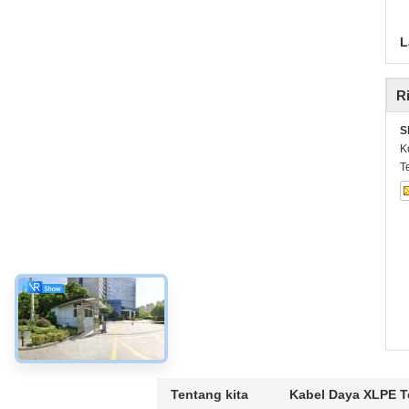
L
R
S
K
T
Tentang kita
Kabel Daya XLPE Te