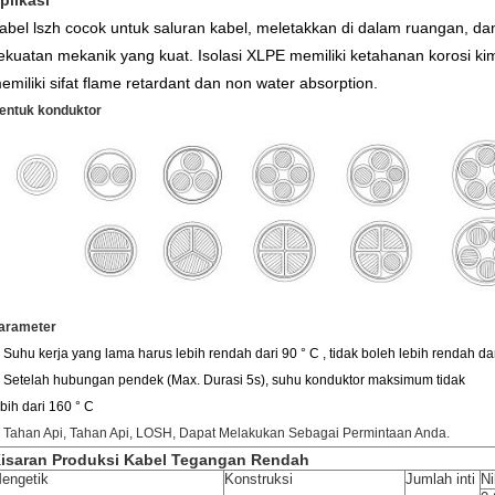
plikasi
abel lszh
cocok untuk saluran kabel, meletakkan di dalam ruangan, dan 
ekuatan mekanik yang kuat. Isolasi XLPE memiliki ketahanan korosi kim
emiliki sifat flame retardant dan non water absorption.
entuk konduktor
arameter
. Suhu kerja yang lama harus lebih rendah dari 90 ° C
,
tidak boleh lebih rendah dar
. Setelah hubungan pendek (Max. Durasi 5s), suhu konduktor maksimum tidak
ebih dari 160 ° C
. Tahan Api, Tahan Api, LOSH, Dapat Melakukan Sebagai Permintaan Anda.
isaran Produksi Kabel Tegangan Rendah
engetik
Konstruksi
Jumlah inti
Ni