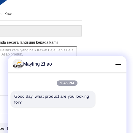
en Kawat
nda secara langsung kepada kami
Mayling Zhao
9:45 PM
Good day, what product are you looking 
(
0
/ 3000)
for?
el Nol Halogen
Hubungi kami