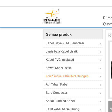
Rum
Quote
Rumah
Produk
Low Smoke Kabel Nol Halo
Semua produk
K
Kabel Daya XLPE Terisolasi
Lapis baja Kabel Listrik
Kabel PVC Insulated
Kawat Kabel listrik
Low Smoke Kabel Nol Halogen
Api Tahan Kabel
Bare Conductor
Aerial Bundled Kabel
Karet kabel berselubung