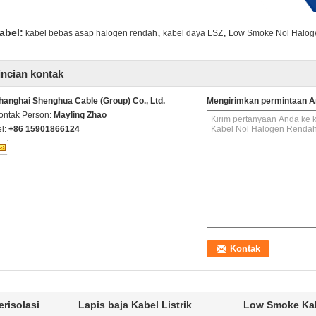
,
,
abel:
kabel bebas asap halogen rendah
kabel daya LSZ
Low Smoke Nol Halog
incian kontak
hanghai Shenghua Cable (Group) Co., Ltd.
Mengirimkan permintaan A
ontak Person:
Mayling Zhao
el:
+86 15901866124
risolasi
Lapis baja Kabel Listrik
Low Smoke Kab