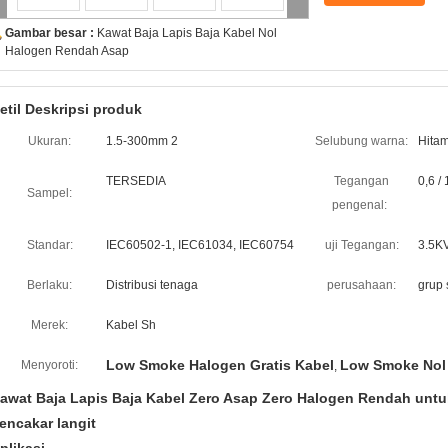
Gambar besar :
Kawat Baja Lapis Baja Kabel Nol
Halogen Rendah Asap
etil Deskripsi produk
Ukuran:
1.5-300mm 2
Selubung warna:
Hitam
TERSEDIA
Tegangan
0,6 /
Sampel:
pengenal:
Standar:
IEC60502-1, IEC61034, IEC60754
uji Tegangan:
3.5KV
Berlaku:
Distribusi tenaga
perusahaan:
grup
Merek:
Kabel Sh
Low Smoke Halogen Gratis Kabel
Low Smoke Nol
Menyoroti:
,
awat Baja Lapis Baja Kabel Zero Asap Zero Halogen Rendah unt
encakar langit