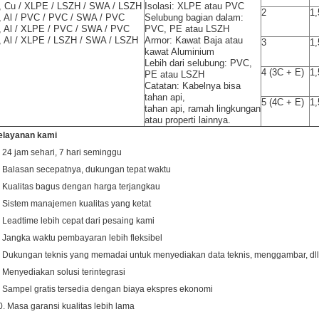
, Cu / XLPE / LSZH / SWA / LSZH
Isolasi: XLPE atau PVC
2
1,
, Al / PVC / PVC / SWA / PVC
Selubung bagian dalam:
, Al / XLPE / PVC / SWA / PVC
PVC, PE atau LSZH
, Al / XLPE / LSZH / SWA / LSZH
Armor: Kawat Baja atau
3
1,
kawat Aluminium
Lebih dari selubung: PVC,
4 (3C + E)
1,
PE atau LSZH
Catatan: Kabelnya bisa
tahan api,
5 (4C + E)
1,
tahan api, ramah lingkungan
atau properti lainnya.
elayanan kami
. 24 jam sehari, 7 hari seminggu
. Balasan secepatnya, dukungan tepat waktu
. Kualitas bagus dengan harga terjangkau
. Sistem manajemen kualitas yang ketat
. Leadtime lebih cepat dari pesaing kami
. Jangka waktu pembayaran lebih fleksibel
. Dukungan teknis yang memadai untuk menyediakan data teknis, menggambar, dll
. Menyediakan solusi terintegrasi
. Sampel gratis tersedia dengan biaya ekspres ekonomi
0. Masa garansi kualitas lebih lama