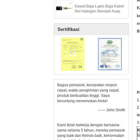
A
Kawat Baja Lapis Baja Kabel
K
Nol Halogen Rendah Asap
k
m
Sertifikasi
B
Bagus pemasok, kecepatan respon
cepat, waktu pengiriman yang cepat,
P
produk berkualitas tinggi. Saya
1
beruntung menemukan Anda!
2
—— John Smith
l
3
Kami telah bekerja dengan bersama-
K
sama selama 5 tahun, mereka pemasok
M
yang baik dan freinds baik, kehormatan