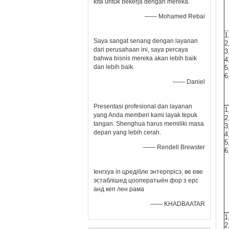
kita untuk bekerja dengan mereka.
—— Mohamed Rebai
1
Saya sangat senang dengan layanan
2
dari perusahaan ini, saya percaya
3
bahwa bisnis mereka akan lebih baik
4
dan lebih baik.
5
6
—— Daniel
Presentasi profesional dan layanan
1
yang Anda memberi kami layak tepuk
2
tangan. Shenghua harus memiliki masa
3
depan yang lebih cerah.
4
5
—— Rendell Brewster
6
Іенгхуа in цредібле энтерпрісэ, ве еве
эстаблішед цооператыён фор з ерс
анд кеп лен рама
—— KHADBAATAR
1
2