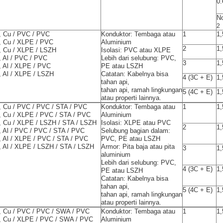
0.
N
2
, Cu / PVC / PVC
Konduktor: Tembaga atau
1
1,
, Cu / XLPE / PVC
Aluminium
2
1,
, Cu / XLPE / LSZH
Isolasi: PVC atau XLPE
, Al / PVC / PVC
Lebih dari selubung: PVC,
3
1,
, Al / XLPE / PVC
PE atau LSZH
, Al / XLPE / LSZH
Catatan: Kabelnya bisa
4 (3C + E)
1,
tahan api,
tahan api, ramah lingkungan
5 (4C + E)
1,
atau properti lainnya.
, Cu / PVC / PVC / STA / PVC
Konduktor: Tembaga atau
1
1,
, Cu / XLPE / PVC / STA / PVC
Aluminium
, Cu / XLPE / LSZH / STA / LSZH
Isolasi: XLPE atau PVC
2
1,
, Al / PVC / PVC / STA / PVC
Selubung bagian dalam:
, Al / XLPE / PVC / STA / PVC
PVC, PE atau LSZH
, Al / XLPE / LSZH / STA / LSZH
Armor: Pita baja atau pita
3
1,
aluminium
Lebih dari selubung: PVC,
4 (3C + E)
1,
PE atau LSZH
Catatan: Kabelnya bisa
tahan api,
5 (4C + E)
1,
tahan api, ramah lingkungan
atau properti lainnya.
, Cu / PVC / PVC / SWA / PVC
Konduktor: Tembaga atau
1
1,
, Cu / XLPE / PVC / SWA / PVC
Aluminium