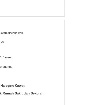
 atau disesuaikan
 1kV
 / 5 menit
 shenghua
 Halogen Kawat
uk Rumah Sakit dan Sekolah