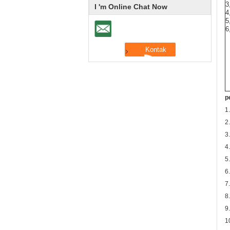
3
I 'm Online Chat Now
4
5
6
p
1
2
3
4
5
6
7
8
9
1