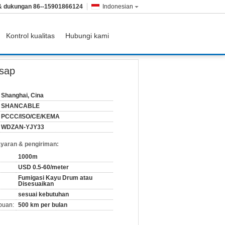
 & dukungan
86--15901866124
Indonesian
Kontrol kualitas
Hubungi kami
Asap
Shanghai, Cina
SHANCABLE
PCCC/ISO/CE/KEMA
WDZAN-YJY33
yaran & pengiriman:
1000m
USD 0.5-60/meter
Fumigasi Kayu Drum atau
Disesuaikan
sesuai kebutuhan
puan:
500 km per bulan