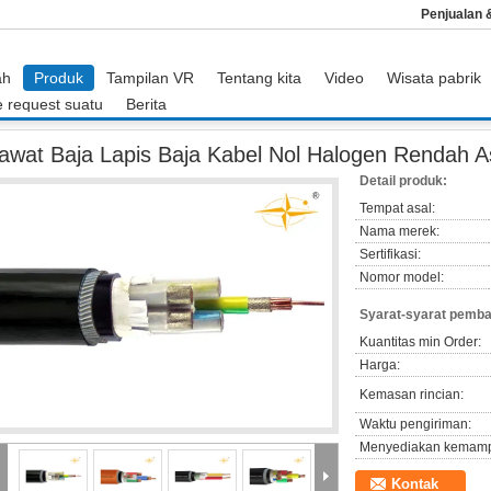
Penjualan
ah
Produk
Tampilan VR
Tentang kita
Video
Wisata pabrik
 request suatu
Berita
gen
Kawat Baja Lapis Baja Kabel Nol Halogen Rendah Asap
awat Baja Lapis Baja Kabel Nol Halogen Rendah 
Detail produk:
Tempat asal:
Nama merek:
Sertifikasi:
Nomor model:
Syarat-syarat pemba
Kuantitas min Order:
Harga:
Kemasan rincian:
Waktu pengiriman:
Menyediakan kemam
Kontak