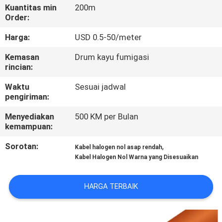
Kuantitas min
200m
Order:
WISATA
PABRIK
Harga:
USD 0.5-50/meter
Kemasan
Drum kayu fumigasi
rincian:
KONTROL
KUALITAS
Waktu
Sesuai jadwal
pengiriman:
HUBUNGI
Menyediakan
500 KM per Bulan
kemampuan:
KAMI
Sorotan:
,
Kabel halogen nol asap rendah
Kabel Halogen Nol Warna yang Disesuaikan
BERITA
HARGA TERBAIK
BLOG