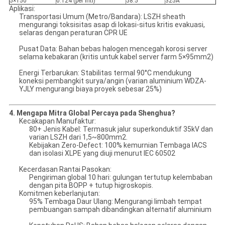
5×150
0.124 (per inti)
58.5
325A
Aplikasi:
Transportasi Umum (Metro/Bandara): LSZH sheath
mengurangi toksisitas asap di lokasi-situs kritis evakuasi,
selaras dengan peraturan CPR UE
Pusat Data: Bahan bebas halogen mencegah korosi server
selama kebakaran (kritis untuk kabel server farm 5×95mm2)
Energi Terbarukan: Stabilitas termal 90°C mendukung
koneksi pembangkit surya/angin (varian aluminium WDZA-
YJLY mengurangi biaya proyek sebesar 25%)
4. Mengapa Mitra Global Percaya pada Shenghua?
Kecakapan Manufaktur:
80+ Jenis Kabel: Termasuk jalur superkonduktif 35kV dan
varian LSZH dari 1,5~800mm2.
Kebijakan Zero-Defect: 100% kemurnian Tembaga IACS
dan isolasi XLPE yang diuji menurut IEC 60502
Kecerdasan Rantai Pasokan:
Pengiriman global 10 hari: gulungan tertutup kelembaban
dengan pita BOPP + tutup higroskopis.
Komitmen keberlanjutan:
95% Tembaga Daur Ulang: Mengurangi limbah tempat
pembuangan sampah dibandingkan alternatif aluminium