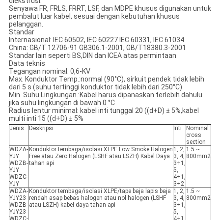
diekstrusi.
Senyawa FR, FRLS, FRRT, LSF, dan MDPE khusus digunakan untuk
pembalut luar kabel, sesuai dengan kebutuhan khusus
pelanggan.
Standar
Internasional: IEC 60502, IEC 60227 IEC 60331, IEC 61034
China: GB/T 12706-91 GB306.1-2001, GB/T18380.3-2001
Standar lain seperti BS,DIN dan ICEA atas permintaan
Data teknis
Tegangan nominal: 0,6-KV
Max. Konduktor Temp.:normal (90°C), sirkuit pendek tidak lebih
dari 5 s (suhu tertinggi konduktor tidak lebih dari 250°C)
Min. Suhu Lingkungan.:Kabel harus dipanaskan terlebih dahulu
jika suhu lingkungan di bawah 0 °C
Radius lentur minimal: kabel inti tunggal 20 ((d+D) ± 5%,kabel
multi inti 15 ((d+D) ± 5%
Jenis
Deskripsi
Inti
Nominal
cross
section
WDZA-
Konduktor tembaga/isolasi XLPE Low Smoke Halogen
1, 2,
1.5 ~
YJY
Free atau Zero Halogen (LSHF atau LSZH) Kabel Daya
3, 4,
800mm2
WDZB-
tahan api
3+1,
YJY
5,
WDZC-
4+1,
YJY
3+2
WDZA-
Konduktor tembaga/isolasi XLPE/tape baja lapis baja
1, 2,
1.5 ~
YJY23
rendah asap bebas halogen atau nol halogen (LSHF
3, 4,
800mm2
WDZB-
atau LSZH) kabel daya tahan api
3+1,
YJY23
5,
WDZC-
4+1,