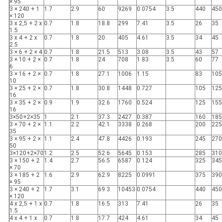
× 95
3 × 240 + 1
1.7
2.9
60
9269
0.0754
3.5
440
450
× 120
3 x 2,5 + 2 x
0.7
1.8
18.8
299
7.41
3.5
26
35
1.5
3 x 4 + 2 x
0.7
1.8
20
405
4.61
3.5
34
45
2.5
3 × 6 + 2 × 4
0.7
1.8
21.5
513
3.08
3.5
43
57
3 × 10 + 2 ×
0.7
1.8
24
708
1.83
3.5
60
77
6
3 × 16 + 2 ×
0.7
1.8
27.1
1006
1.15
83
105
10
3 × 25 + 2 ×
0.7
1.8
30.8
1448
0.727
105
125
16
3 × 35 + 2 ×
0.9
1.9
32.6
1760
0.524
125
155
16
3×50+2×35
1
2.1
37.3
2427
0.387
160
185
3 × 70 + 2 ×
1.1
2.2
42.1
3338
0.268
200
225
35
3 × 95 + 2 ×
1.1
2.4
47.8
4426
0.193
245
270
50
3×120+2×70
1.2
2.5
52.6
5645
0.153
285
310
3 × 150 + 2
1.4
2.7
56.5
6587
0.124
325
345
× 70
3 × 185 + 2
1.6
2.9
62.9
8225
0.0991
375
390
× 95
3 × 240 + 2
1.7
3.1
69.3
10453
0.0754
440
450
× 120
4 x 2,5 + 1 x
0.7
1.8
16.5
313
7.41
26
35
1.5
4 x 4 + 1 x
0.7
1.8
17.7
424
4.61
34
45