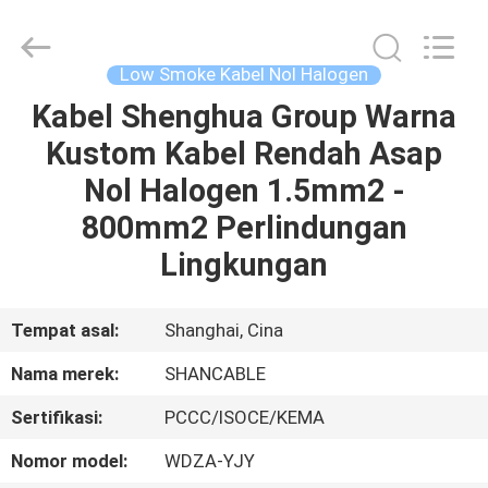
Shanghai
Shenghua
Cable
(Group)
Co.,
Low Smoke Kabel Nol Halogen
Ltd..
All
Rights
Kabel Shenghua Group Warna
RUMAH
Reserved.
Kustom Kabel Rendah Asap
PRODUK
Nol Halogen 1.5mm2 -
800mm2 Perlindungan
VIDEO
Lingkungan
TAMPILAN
Tempat asal:
Shanghai, Cina
VR
Nama merek:
SHANCABLE
Sertifikasi:
PCCC/ISOCE/KEMA
TENTANG
KITA
Nomor model:
WDZA-YJY