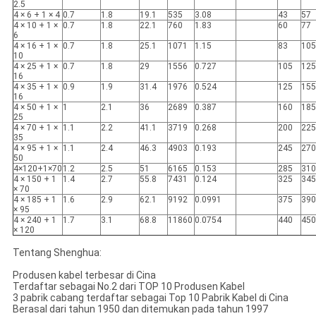
2.5
4 × 6 + 1 × 4
0.7
1.8
19.1
535
3.08
43
57
4 × 10 + 1 ×
0.7
1.8
22.1
760
1.83
60
77
6
4 × 16 + 1 ×
0.7
1.8
25.1
1071
1.15
83
105
10
4 × 25 + 1 ×
0.7
1.8
29
1556
0.727
105
125
16
4 × 35 + 1 ×
0.9
1.9
31.4
1976
0.524
125
155
16
4 × 50 + 1 ×
1
2.1
36
2689
0.387
160
185
25
4 × 70 + 1 ×
1.1
2.2
41.1
3719
0.268
200
225
35
4 × 95 + 1 ×
1.1
2.4
46.3
4903
0.193
245
270
50
4×120+1×70
1.2
2.5
51
6165
0.153
285
310
4 × 150 + 1
1.4
2.7
55.8
7431
0.124
325
345
× 70
4 × 185 + 1
1.6
2.9
62.1
9192
0.0991
375
390
× 95
4 × 240 + 1
1.7
3.1
68.8
11860
0.0754
440
450
× 120
Tentang Shenghua:
Produsen kabel terbesar di Cina
Terdaftar sebagai No.2 dari TOP 10 Produsen Kabel
3 pabrik cabang terdaftar sebagai Top 10 Pabrik Kabel di Cina
Berasal dari tahun 1950 dan ditemukan pada tahun 1997