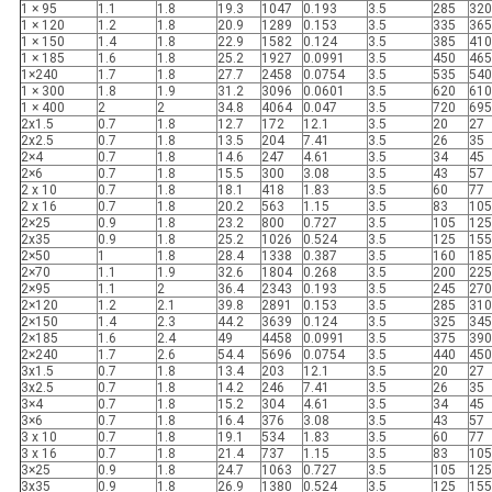
1 × 95
1.1
1.8
19.3
1047
0.193
3.5
285
320
1 × 120
1.2
1.8
20.9
1289
0.153
3.5
335
365
1 × 150
1.4
1.8
22.9
1582
0.124
3.5
385
410
1 × 185
1.6
1.8
25.2
1927
0.0991
3.5
450
465
1×240
1.7
1.8
27.7
2458
0.0754
3.5
535
540
1 × 300
1.8
1.9
31.2
3096
0.0601
3.5
620
610
1 × 400
2
2
34.8
4064
0.047
3.5
720
695
2x1.5
0.7
1.8
12.7
172
12.1
3.5
20
27
2x2.5
0.7
1.8
13.5
204
7.41
3.5
26
35
2×4
0.7
1.8
14.6
247
4.61
3.5
34
45
2×6
0.7
1.8
15.5
300
3.08
3.5
43
57
2 x 10
0.7
1.8
18.1
418
1.83
3.5
60
77
2 x 16
0.7
1.8
20.2
563
1.15
3.5
83
105
2×25
0.9
1.8
23.2
800
0.727
3.5
105
125
2x35
0.9
1.8
25.2
1026
0.524
3.5
125
155
2×50
1
1.8
28.4
1338
0.387
3.5
160
185
2×70
1.1
1.9
32.6
1804
0.268
3.5
200
225
2×95
1.1
2
36.4
2343
0.193
3.5
245
270
2×120
1.2
2.1
39.8
2891
0.153
3.5
285
310
2×150
1.4
2.3
44.2
3639
0.124
3.5
325
345
2×185
1.6
2.4
49
4458
0.0991
3.5
375
390
2×240
1.7
2.6
54.4
5696
0.0754
3.5
440
450
3x1.5
0.7
1.8
13.4
203
12.1
3.5
20
27
3x2.5
0.7
1.8
14.2
246
7.41
3.5
26
35
3×4
0.7
1.8
15.2
304
4.61
3.5
34
45
3×6
0.7
1.8
16.4
376
3.08
3.5
43
57
3 x 10
0.7
1.8
19.1
534
1.83
3.5
60
77
3 x 16
0.7
1.8
21.4
737
1.15
3.5
83
105
3×25
0.9
1.8
24.7
1063
0.727
3.5
105
125
3x35
0.9
1.8
26.9
1380
0.524
3.5
125
155