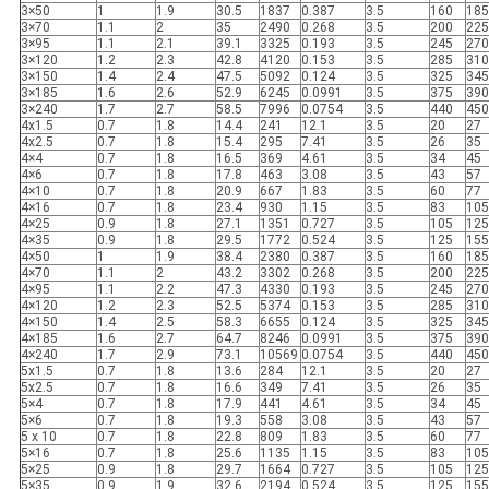
3×50
1
1.9
30.5
1837
0.387
3.5
160
185
3×70
1.1
2
35
2490
0.268
3.5
200
225
3×95
1.1
2.1
39.1
3325
0.193
3.5
245
270
3×120
1.2
2.3
42.8
4120
0.153
3.5
285
310
3×150
1.4
2.4
47.5
5092
0.124
3.5
325
345
3×185
1.6
2.6
52.9
6245
0.0991
3.5
375
390
3×240
1.7
2.7
58.5
7996
0.0754
3.5
440
450
4x1.5
0.7
1.8
14.4
241
12.1
3.5
20
27
4x2.5
0.7
1.8
15.4
295
7.41
3.5
26
35
4×4
0.7
1.8
16.5
369
4.61
3.5
34
45
4×6
0.7
1.8
17.8
463
3.08
3.5
43
57
4×10
0.7
1.8
20.9
667
1.83
3.5
60
77
4×16
0.7
1.8
23.4
930
1.15
3.5
83
105
4×25
0.9
1.8
27.1
1351
0.727
3.5
105
125
4×35
0.9
1.8
29.5
1772
0.524
3.5
125
155
4×50
1
1.9
38.4
2380
0.387
3.5
160
185
4×70
1.1
2
43.2
3302
0.268
3.5
200
225
4×95
1.1
2.2
47.3
4330
0.193
3.5
245
270
4×120
1.2
2.3
52.5
5374
0.153
3.5
285
310
4×150
1.4
2.5
58.3
6655
0.124
3.5
325
345
4×185
1.6
2.7
64.7
8246
0.0991
3.5
375
390
4×240
1.7
2.9
73.1
10569
0.0754
3.5
440
450
5x1.5
0.7
1.8
13.6
284
12.1
3.5
20
27
5x2.5
0.7
1.8
16.6
349
7.41
3.5
26
35
5×4
0.7
1.8
17.9
441
4.61
3.5
34
45
5×6
0.7
1.8
19.3
558
3.08
3.5
43
57
5 x 10
0.7
1.8
22.8
809
1.83
3.5
60
77
5×16
0.7
1.8
25.6
1135
1.15
3.5
83
105
5×25
0.9
1.8
29.7
1664
0.727
3.5
105
125
5×35
0.9
1.9
32.6
2194
0.524
3.5
125
155