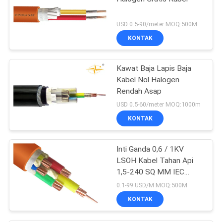
USD 0.5-90/meter MOQ:500M
KONTAK
Kawat Baja Lapis Baja
Kabel Nol Halogen
Rendah Asap
USD 0.5-60/meter MOQ:1000m
KONTAK
Inti Ganda 0,6 / 1KV
LSOH Kabel Tahan Api
1,5-240 SQ MM IEC
60332
0.1-99 USD/M MOQ:500M
KONTAK