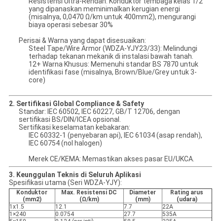
Resistensi Ultra-Rendah: Konduktor tembaga kelas 1/2
yang dipanaskan meminimalkan kerugian energi
(misalnya, 0,0470 Ω/km untuk 400mm2), mengurangi
biaya operasi sebesar 30%
Perisai & Warna yang dapat disesuaikan:
Steel Tape/Wire Armor (WDZA-YJY23/33): Melindungi
terhadap tekanan mekanik di instalasi bawah tanah.
12+ Warna Khusus: Memenuhi standar BS 7870 untuk
identifikasi fase (misalnya, Brown/Blue/Grey untuk 3-
core)
2. Sertifikasi Global Compliance & Safety
Standar: IEC 60502, IEC 60227, GB/T 12706, dengan
sertifikasi BS/DIN/ICEA opsional.
Sertifikasi keselamatan kebakaran:
IEC 60332-1 (penyebaran api), IEC 61034 (asap rendah),
IEC 60754 (nol halogen)
Merek CE/KEMA: Memastikan akses pasar EU/UKCA.
3. Keunggulan Teknis di Seluruh Aplikasi
Spesifikasi utama (Seri WDZA-YJY):
Konduktor
Max. Resistensi DC
Diameter
Rating arus
(mm2)
(Ω/km)
(mm)
(udara)
1x1.5
12.1
7.7
22A
1×240
0.0754
27.7
535A