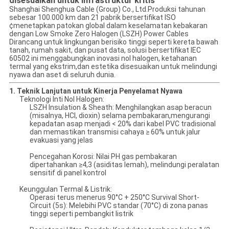
disesuaikan untuk infrastruktur kritis
Shanghai Shenghua Cable (Group) Co., Ltd.Produksi tahunan
sebesar 100.000 km dan 21 pabrik bersertifikat ISO
¢menetapkan patokan global dalam keselamatan kebakaran
dengan Low Smoke Zero Halogen (LSZH) Power Cables
Dirancang untuk lingkungan berisiko tinggi seperti kereta bawah
tanah, rumah sakit, dan pusat data, solusi bersertifikat IEC
60502 ini menggabungkan inovasi nol halogen, ketahanan
termal yang ekstrim,dan estetika disesuaikan untuk melindungi
nyawa dan aset di seluruh dunia.
1. Teknik Lanjutan untuk Kinerja Penyelamat Nyawa
Teknologi Inti Nol Halogen:
LSZH Insulation & Sheath: Menghilangkan asap beracun
(misalnya, HCl, dioxin) selama pembakaran,mengurangi
kepadatan asap menjadi < 20% dari kabel PVC tradisional
dan memastikan transmisi cahaya ≥ 60% untuk jalur
evakuasi yang jelas
Pencegahan Korosi: Nilai PH gas pembakaran
dipertahankan ≥4,3 (asiditas lemah), melindungi peralatan
sensitif di panel kontrol
Keunggulan Termal & Listrik:
Operasi terus menerus 90°C + 250°C Survival Short-
Circuit (5s): Melebihi PVC standar (70°C) di zona panas
tinggi seperti pembangkit listrik