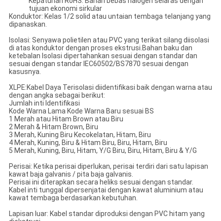
Kepatuhan RoHS: Bahan bebas halogen selaras dengan
tujuan ekonomi sirkular
Konduktor: Kelas 1/2 solid atau untaian tembaga telanjang yang
dipanaskan.
Isolasi: Senyawa polietilen atau PVC yang terikat silang diisolasi
di atas konduktor dengan proses ekstrusi.Bahan baku dan
ketebalan Isolasi dipertahankan sesuai dengan standar dan
sesuai dengan standar IEC60502/BS7870 sesuai dengan
kasusnya.
XLPE:Kabel Daya Terisolasi diidentifikasi baik dengan warna atau
dengan angka sebagai berikut:
Jumlah inti Identifikasi
Kode Warna Lama Kode Warna Baru sesuai BS
1 Merah atau Hitam Brown atau Biru
2 Merah & Hitam Brown, Biru
3 Merah, Kuning Biru Kecokelatan, Hitam, Biru
4 Merah, Kuning, Biru & Hitam Biru, Biru, Hitam, Biru
5 Merah, Kuning, Biru, Hitam, Y/G Biru, Biru, Hitam, Biru & Y/G
Perisai: Ketika perisai diperlukan, perisai terdiri dari satu lapisan
kawat baja galvanis / pita baja galvanis.
Perisai ini diterapkan secara heliks sesuai dengan standar.
Kabel inti tunggal dipersenjatai dengan kawat aluminium atau
kawat tembaga berdasarkan kebutuhan.
Lapisan luar: Kabel standar diproduksi dengan PVC hitam yang