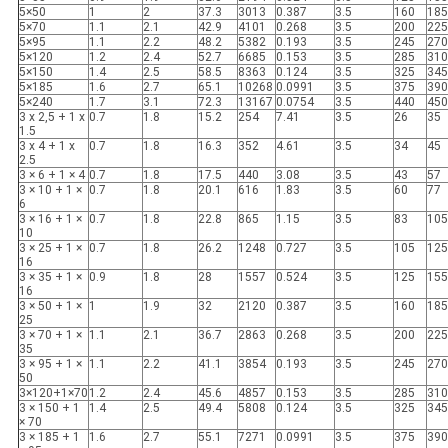
5×50
1
2
37.3
3013
0.387
3.5
160
185
5×70
1.1
2.1
42.9
4101
0.268
3.5
200
225
5×95
1.1
2.2
48.2
5382
0.193
3.5
245
270
5×120
1.2
2.4
52.7
6685
0.153
3.5
285
310
5×150
1.4
2.5
58.5
8363
0.124
3.5
325
345
5×185
1.6
2.7
65.1
10268
0.0991
3.5
375
390
5×240
1.7
3.1
72.3
13167
0.0754
3.5
440
450
3 x 2,5 + 1 x
0.7
1.8
15.2
254
7.41
3.5
26
35
1.5
3 x 4 + 1 x
0.7
1.8
16.3
352
4.61
3.5
34
45
2.5
3 × 6 + 1 × 4
0.7
1.8
17.5
440
3.08
3.5
43
57
3 × 10 + 1 ×
0.7
1.8
20.1
616
1.83
3.5
60
77
6
3 × 16 + 1 ×
0.7
1.8
22.8
865
1.15
3.5
83
105
10
3 × 25 + 1 ×
0.7
1.8
26.2
1248
0.727
3.5
105
125
16
3 × 35 + 1 ×
0.9
1.8
28
1557
0.524
3.5
125
155
16
3 × 50 + 1 ×
1
1.9
32
2120
0.387
3.5
160
185
25
3 × 70 + 1 ×
1.1
2.1
36.7
2863
0.268
3.5
200
225
35
3 × 95 + 1 ×
1.1
2.2
41.1
3854
0.193
3.5
245
270
50
3×120+1×70
1.2
2.4
45.6
4857
0.153
3.5
285
310
3 × 150 + 1
1.4
2.5
49.4
5808
0.124
3.5
325
345
× 70
3 × 185 + 1
1.6
2.7
55.1
7271
0.0991
3.5
375
390