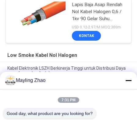
Lapis Baja Asap Rendah
Nol Kabel Halogen 0,6 /
1kv 90 Gelar Suhu
Operasi
USD 0.12-2.97/M MOQ:300m
KONTAK
Low Smoke Kabel Nol Halogen
Kabel Elektronik LSZH Berkinerja Tinggi untuk Distribusi Daya
yang Aman dan Andal
Mayling Zhao
Kabel listrik shenghua Steel Tape Armored Low Smoke Zero
Halogen Kabel 1.5mm2 - 800mm2 Eco Friendly
7:31 PM
Kabel daya shan Household LSZH PVC Insulated Power Cable,
Kabel Rendah Halogen Untuk Penerangan
Good day, what product are you looking for?
Bad Request
Semua