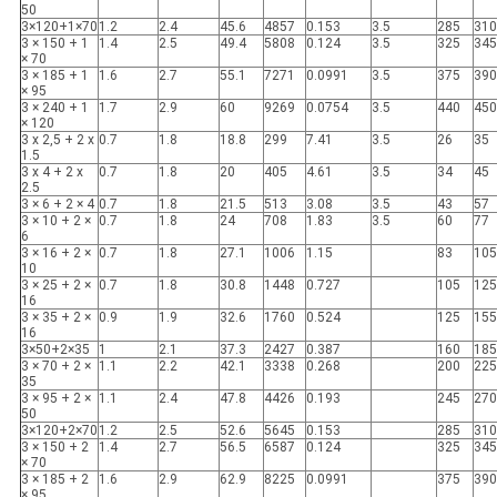
50
3×120+1×70
1.2
2.4
45.6
4857
0.153
3.5
285
310
3 × 150 + 1
1.4
2.5
49.4
5808
0.124
3.5
325
345
× 70
3 × 185 + 1
1.6
2.7
55.1
7271
0.0991
3.5
375
390
× 95
3 × 240 + 1
1.7
2.9
60
9269
0.0754
3.5
440
450
× 120
3 x 2,5 + 2 x
0.7
1.8
18.8
299
7.41
3.5
26
35
1.5
3 x 4 + 2 x
0.7
1.8
20
405
4.61
3.5
34
45
2.5
3 × 6 + 2 × 4
0.7
1.8
21.5
513
3.08
3.5
43
57
3 × 10 + 2 ×
0.7
1.8
24
708
1.83
3.5
60
77
6
3 × 16 + 2 ×
0.7
1.8
27.1
1006
1.15
83
105
10
3 × 25 + 2 ×
0.7
1.8
30.8
1448
0.727
105
125
16
3 × 35 + 2 ×
0.9
1.9
32.6
1760
0.524
125
155
16
3×50+2×35
1
2.1
37.3
2427
0.387
160
185
3 × 70 + 2 ×
1.1
2.2
42.1
3338
0.268
200
225
35
3 × 95 + 2 ×
1.1
2.4
47.8
4426
0.193
245
270
50
3×120+2×70
1.2
2.5
52.6
5645
0.153
285
310
3 × 150 + 2
1.4
2.7
56.5
6587
0.124
325
345
× 70
3 × 185 + 2
1.6
2.9
62.9
8225
0.0991
375
390
× 95