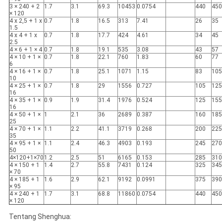
3 × 240 + 2
1.7
3.1
69.3
10453
0.0754
440
450
× 120
4 x 2,5 + 1 x
0.7
1.8
16.5
313
7.41
26
35
1.5
4 x 4 + 1 x
0.7
1.8
17.7
424
4.61
34
45
2.5
4 × 6 + 1 × 4
0.7
1.8
19.1
535
3.08
43
57
4 × 10 + 1 ×
0.7
1.8
22.1
760
1.83
60
77
6
4 × 16 + 1 ×
0.7
1.8
25.1
1071
1.15
83
105
10
4 × 25 + 1 ×
0.7
1.8
29
1556
0.727
105
125
16
4 × 35 + 1 ×
0.9
1.9
31.4
1976
0.524
125
155
16
4 × 50 + 1 ×
1
2.1
36
2689
0.387
160
185
25
4 × 70 + 1 ×
1.1
2.2
41.1
3719
0.268
200
225
35
4 × 95 + 1 ×
1.1
2.4
46.3
4903
0.193
245
270
50
4×120+1×70
1.2
2.5
51
6165
0.153
285
310
4 × 150 + 1
1.4
2.7
55.8
7431
0.124
325
345
× 70
4 × 185 + 1
1.6
2.9
62.1
9192
0.0991
375
390
× 95
4 × 240 + 1
1.7
3.1
68.8
11860
0.0754
440
450
× 120
Tentang Shenghua: