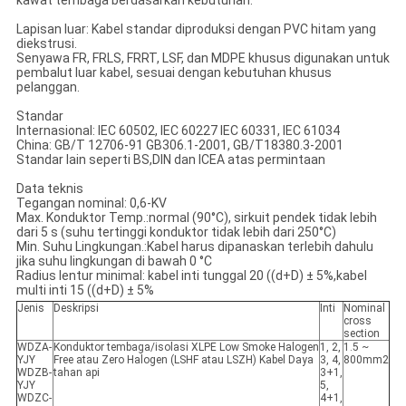
kawat tembaga berdasarkan kebutuhan.
Lapisan luar: Kabel standar diproduksi dengan PVC hitam yang
diekstrusi.
Senyawa FR, FRLS, FRRT, LSF, dan MDPE khusus digunakan untuk
pembalut luar kabel, sesuai dengan kebutuhan khusus
pelanggan.
Standar
Internasional: IEC 60502, IEC 60227 IEC 60331, IEC 61034
China: GB/T 12706-91 GB306.1-2001, GB/T18380.3-2001
Standar lain seperti BS,DIN dan ICEA atas permintaan
Data teknis
Tegangan nominal: 0,6-KV
Max. Konduktor Temp.:normal (90°C), sirkuit pendek tidak lebih
dari 5 s (suhu tertinggi konduktor tidak lebih dari 250°C)
Min. Suhu Lingkungan.:Kabel harus dipanaskan terlebih dahulu
jika suhu lingkungan di bawah 0 °C
Radius lentur minimal: kabel inti tunggal 20 ((d+D) ± 5%,kabel
multi inti 15 ((d+D) ± 5%
Jenis
Deskripsi
Inti
Nominal
cross
section
WDZA-
Konduktor tembaga/isolasi XLPE Low Smoke Halogen
1, 2,
1.5 ~
YJY
Free atau Zero Halogen (LSHF atau LSZH) Kabel Daya
3, 4,
800mm2
WDZB-
tahan api
3+1,
YJY
5,
WDZC-
4+1,