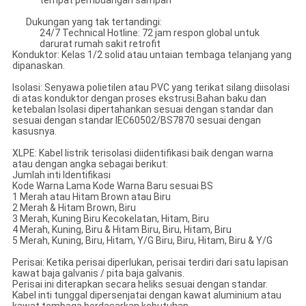
tempat pembuangan sampah
Dukungan yang tak tertandingi:
24/7 Technical Hotline: 72 jam respon global untuk
darurat rumah sakit retrofit
Konduktor: Kelas 1/2 solid atau untaian tembaga telanjang yang
dipanaskan.
Isolasi: Senyawa polietilen atau PVC yang terikat silang diisolasi
di atas konduktor dengan proses ekstrusi.Bahan baku dan
ketebalan Isolasi dipertahankan sesuai dengan standar dan
sesuai dengan standar IEC60502/BS7870 sesuai dengan
kasusnya.
XLPE: Kabel listrik terisolasi diidentifikasi baik dengan warna
atau dengan angka sebagai berikut:
Jumlah inti Identifikasi
Kode Warna Lama Kode Warna Baru sesuai BS
1 Merah atau Hitam Brown atau Biru
2 Merah & Hitam Brown, Biru
3 Merah, Kuning Biru Kecokelatan, Hitam, Biru
4 Merah, Kuning, Biru & Hitam Biru, Biru, Hitam, Biru
5 Merah, Kuning, Biru, Hitam, Y/G Biru, Biru, Hitam, Biru & Y/G
Perisai: Ketika perisai diperlukan, perisai terdiri dari satu lapisan
kawat baja galvanis / pita baja galvanis.
Perisai ini diterapkan secara heliks sesuai dengan standar.
Kabel inti tunggal dipersenjatai dengan kawat aluminium atau