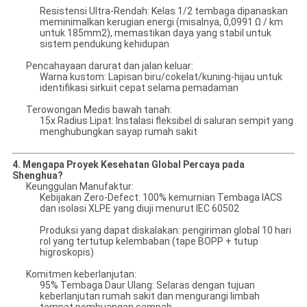
Resistensi Ultra-Rendah: Kelas 1/2 tembaga dipanaskan
meminimalkan kerugian energi (misalnya, 0,0991 Ω / km
untuk 185mm2), memastikan daya yang stabil untuk
sistem pendukung kehidupan
Pencahayaan darurat dan jalan keluar:
Warna kustom: Lapisan biru/cokelat/kuning-hijau untuk
identifikasi sirkuit cepat selama pemadaman
Terowongan Medis bawah tanah:
15x Radius Lipat: Instalasi fleksibel di saluran sempit yang
menghubungkan sayap rumah sakit
4. Mengapa Proyek Kesehatan Global Percaya pada
Shenghua?
Keunggulan Manufaktur:
Kebijakan Zero-Defect: 100% kemurnian Tembaga IACS
dan isolasi XLPE yang diuji menurut IEC 60502
Produksi yang dapat diskalakan: pengiriman global 10 hari
rol yang tertutup kelembaban (tape BOPP + tutup
higroskopis)
Komitmen keberlanjutan:
95% Tembaga Daur Ulang: Selaras dengan tujuan
keberlanjutan rumah sakit dan mengurangi limbah