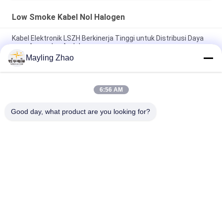
Low Smoke Kabel Nol Halogen
Kabel Elektronik LSZH Berkinerja Tinggi untuk Distribusi Daya
yang Aman dan Andal
Mayling Zhao
Kabel listrik shenghua Steel Tape Armored Low Smoke Zero
Halogen Kabel 1.5mm2 - 800mm2 Eco Friendly
6:56 AM
Kabel daya shan Household LSZH PVC Insulated Power Cable,
Kabel Rendah Halogen Untuk Penerangan
Good day, what product are you looking for?
Bad Request
Semua
Kabel Daya XLPE 
Lapis Baja Kabel 
Terisolasi
Listrik
Kabel PVC Insulated
Kawat Kabel Listrik
Low Smoke Kabel 