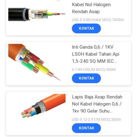
Kabel Nol Halogen
Rendah Asap
USD 0.5-60/meter MOQ:1000m
KONTAK
Inti Ganda 0,6 / 1KV
LSOH Kabel Tahan Api
1,5-240 SQ MM IEC
60332
0.1-99 USD/M MOQ:500M
KONTAK
Lapis Baja Asap Rendah
Nol Kabel Halogen 0,6 /
1kv 90 Gelar Suhu
Operasi
USD 0.12-2.97/M MOQ:300m
KONTAK