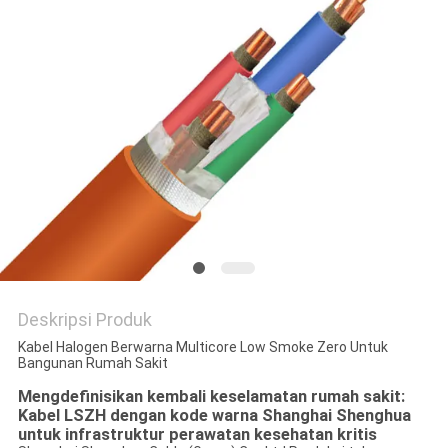
QUOTE
REQUEST
SUATU
NEWS
SITEMAP
KEBIJAKAN
PRIVASI
Deskripsi Produk
Kabel Halogen Berwarna Multicore Low Smoke Zero Untuk
Bangunan Rumah Sakit
Mengdefinisikan kembali keselamatan rumah sakit:
Kabel LSZH dengan kode warna Shanghai Shenghua
untuk infrastruktur perawatan kesehatan kritis