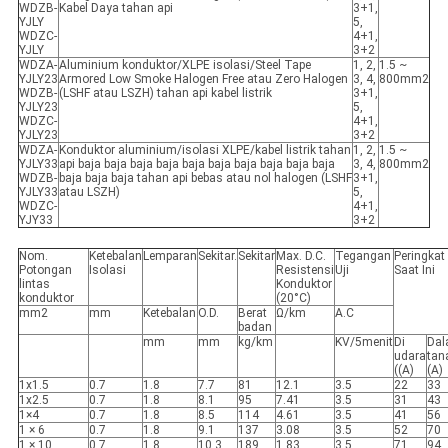
WDZB-
Kabel Daya tahan api
3+1,
YJLY
5,
WDZC-
4+1,
YJLY
3+2
WDZA-
Aluminium konduktor/XLPE isolasi/Steel Tape
1, 2,
1.5 ~
YJLY23
Armored Low Smoke Halogen Free atau Zero Halogen
3, 4,
800mm2
WDZB-
(LSHF atau LSZH) tahan api kabel listrik
3+1,
YJLY23
5,
WDZC-
4+1,
YJLY23
3+2
WDZA-
Konduktor aluminium/isolasi XLPE/kabel listrik tahan
1, 2,
1.5 ~
YJLY33
api baja baja baja baja baja baja baja baja baja baja
3, 4,
800mm2
WDZB-
baja baja baja tahan api bebas atau nol halogen (LSHF
3+1,
YJLY33
atau LSZH)
5,
WDZC-
4+1,
YJY33
3+2
Nom.
Ketebalan
Lemparan
Sekitar.
Sekitar
Max. D.C.
Tegangan
Peringkat
Potongan
Isolasi
Resistensi
Uji
Saat Ini
lintas
Konduktor
konduktor
(20°C)
mm2
mm
Ketebalan
O.D.
Berat
Ω/km
A.C
badan
mm
mm
kg/km
KV/5menit
Di
Da
udara
tan
((A)
(A)
1x1.5
0.7
1.8
7.7
81
12.1
3.5
22
33
1x2.5
0.7
1.8
8.1
95
7.41
3.5
31
43
1×4
0.7
1.8
8.5
114
4.61
3.5
41
56
1 × 6
0.7
1.8
9.1
137
3.08
3.5
52
70
1 × 10
0.7
1.8
10.3
189
1.83
3.5
71
94