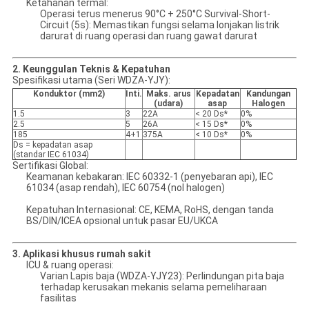
Ketahanan termal:
Operasi terus menerus 90°C + 250°C Survival-Short-
Circuit (5s): Memastikan fungsi selama lonjakan listrik
darurat di ruang operasi dan ruang gawat darurat
2. Keunggulan Teknis & Kepatuhan
Spesifikasi utama (Seri WDZA-YJY):
Konduktor (mm2)
Inti.
Maks. arus
Kepadatan
Kandungan
(udara)
asap
Halogen
1.5
3
22A
< 20 Ds*
0%
2.5
5
26A
< 15 Ds*
0%
185
4+1
375A
< 10 Ds*
0%
Ds = kepadatan asap
(standar IEC 61034)
Sertifikasi Global:
Keamanan kebakaran: IEC 60332-1 (penyebaran api), IEC
61034 (asap rendah), IEC 60754 (nol halogen)
Kepatuhan Internasional: CE, KEMA, RoHS, dengan tanda
BS/DIN/ICEA opsional untuk pasar EU/UKCA
3. Aplikasi khusus rumah sakit
ICU & ruang operasi:
Varian Lapis baja (WDZA-YJY23): Perlindungan pita baja
terhadap kerusakan mekanis selama pemeliharaan
fasilitas