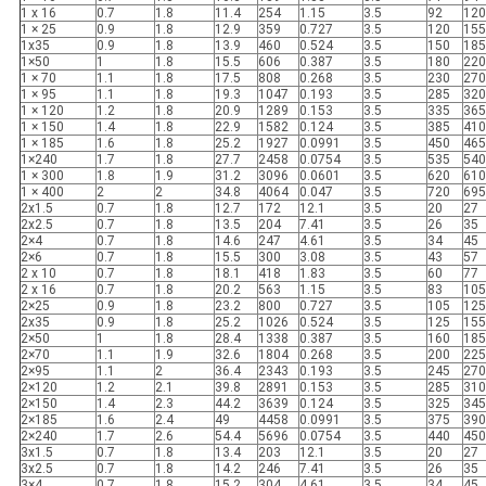
1 x 16
0.7
1.8
11.4
254
1.15
3.5
92
120
1 × 25
0.9
1.8
12.9
359
0.727
3.5
120
155
1x35
0.9
1.8
13.9
460
0.524
3.5
150
185
1×50
1
1.8
15.5
606
0.387
3.5
180
220
1 × 70
1.1
1.8
17.5
808
0.268
3.5
230
270
1 × 95
1.1
1.8
19.3
1047
0.193
3.5
285
320
1 × 120
1.2
1.8
20.9
1289
0.153
3.5
335
365
1 × 150
1.4
1.8
22.9
1582
0.124
3.5
385
410
1 × 185
1.6
1.8
25.2
1927
0.0991
3.5
450
465
1×240
1.7
1.8
27.7
2458
0.0754
3.5
535
540
1 × 300
1.8
1.9
31.2
3096
0.0601
3.5
620
610
1 × 400
2
2
34.8
4064
0.047
3.5
720
695
2x1.5
0.7
1.8
12.7
172
12.1
3.5
20
27
2x2.5
0.7
1.8
13.5
204
7.41
3.5
26
35
2×4
0.7
1.8
14.6
247
4.61
3.5
34
45
2×6
0.7
1.8
15.5
300
3.08
3.5
43
57
2 x 10
0.7
1.8
18.1
418
1.83
3.5
60
77
2 x 16
0.7
1.8
20.2
563
1.15
3.5
83
105
2×25
0.9
1.8
23.2
800
0.727
3.5
105
125
2x35
0.9
1.8
25.2
1026
0.524
3.5
125
155
2×50
1
1.8
28.4
1338
0.387
3.5
160
185
2×70
1.1
1.9
32.6
1804
0.268
3.5
200
225
2×95
1.1
2
36.4
2343
0.193
3.5
245
270
2×120
1.2
2.1
39.8
2891
0.153
3.5
285
310
2×150
1.4
2.3
44.2
3639
0.124
3.5
325
345
2×185
1.6
2.4
49
4458
0.0991
3.5
375
390
2×240
1.7
2.6
54.4
5696
0.0754
3.5
440
450
3x1.5
0.7
1.8
13.4
203
12.1
3.5
20
27
3x2.5
0.7
1.8
14.2
246
7.41
3.5
26
35
3×4
0.7
1.8
15.2
304
4.61
3.5
34
45