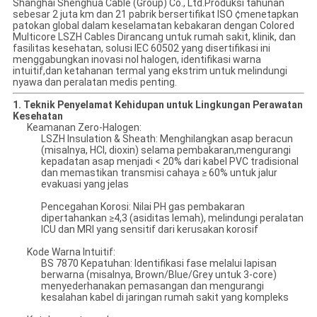
Shanghai Shenghua Cable (Group) Co., Ltd.Produksi tahunan
sebesar 2 juta km dan 21 pabrik bersertifikat ISO ¢menetapkan
patokan global dalam keselamatan kebakaran dengan Colored
Multicore LSZH Cables Dirancang untuk rumah sakit, klinik, dan
fasilitas kesehatan, solusi IEC 60502 yang disertifikasi ini
menggabungkan inovasi nol halogen, identifikasi warna
intuitif,dan ketahanan termal yang ekstrim untuk melindungi
nyawa dan peralatan medis penting.
1. Teknik Penyelamat Kehidupan untuk Lingkungan Perawatan
Kesehatan
Keamanan Zero-Halogen:
LSZH Insulation & Sheath: Menghilangkan asap beracun
(misalnya, HCl, dioxin) selama pembakaran,mengurangi
kepadatan asap menjadi < 20% dari kabel PVC tradisional
dan memastikan transmisi cahaya ≥ 60% untuk jalur
evakuasi yang jelas
Pencegahan Korosi: Nilai PH gas pembakaran
dipertahankan ≥4,3 (asiditas lemah), melindungi peralatan
ICU dan MRI yang sensitif dari kerusakan korosif
Kode Warna Intuitif:
BS 7870 Kepatuhan: Identifikasi fase melalui lapisan
berwarna (misalnya, Brown/Blue/Grey untuk 3-core)
menyederhanakan pemasangan dan mengurangi
kesalahan kabel di jaringan rumah sakit yang kompleks