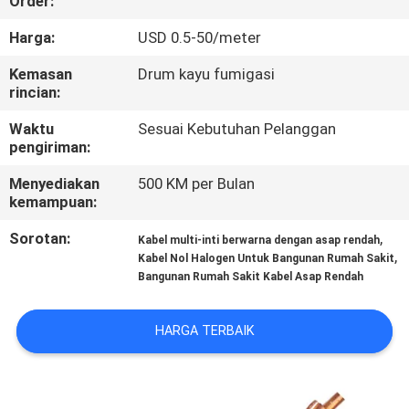
Order:
WISATA
Harga:
USD 0.5-50/meter
PABRIK
Kemasan
Drum kayu fumigasi
rincian:
KONTROL
Waktu
Sesuai Kebutuhan Pelanggan
pengiriman:
KUALITAS
Menyediakan
500 KM per Bulan
kemampuan:
HUBUNGI
Sorotan:
,
Kabel multi-inti berwarna dengan asap rendah
KAMI
,
Kabel Nol Halogen Untuk Bangunan Rumah Sakit
Bangunan Rumah Sakit Kabel Asap Rendah
BERITA
HARGA TERBAIK
BLOG