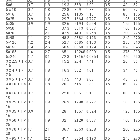
5×4
0.7
1.8
17.9
441
4.61
3.5
34
45
5×6
0.7
1.8
19.3
558
3.08
3.5
43
57
5 x 10
0.7
1.8
22.8
809
1.83
3.5
60
77
5×16
0.7
1.8
25.6
1135
1.15
3.5
83
105
5×25
0.9
1.8
29.7
1664
0.727
3.5
105
125
5×35
0.9
1.9
32.6
2194
0.524
3.5
125
155
5×50
1
2
37.3
3013
0.387
3.5
160
185
5×70
1.1
2.1
42.9
4101
0.268
3.5
200
225
5×95
1.1
2.2
48.2
5382
0.193
3.5
245
270
5×120
1.2
2.4
52.7
6685
0.153
3.5
285
310
5×150
1.4
2.5
58.5
8363
0.124
3.5
325
345
5×185
1.6
2.7
65.1
10268
0.0991
3.5
375
390
5×240
1.7
3.1
72.3
13167
0.0754
3.5
440
450
3 x 2,5 + 1 x
0.7
1.8
15.2
254
7.41
3.5
26
35
1.5
3 x 4 + 1 x
0.7
1.8
16.3
352
4.61
3.5
34
45
2.5
3 × 6 + 1 × 4
0.7
1.8
17.5
440
3.08
3.5
43
57
3 × 10 + 1 ×
0.7
1.8
20.1
616
1.83
3.5
60
77
6
3 × 16 + 1 ×
0.7
1.8
22.8
865
1.15
3.5
83
105
10
3 × 25 + 1 ×
0.7
1.8
26.2
1248
0.727
3.5
105
125
16
3 × 35 + 1 ×
0.9
1.8
28
1557
0.524
3.5
125
155
16
3 × 50 + 1 ×
1
1.9
32
2120
0.387
3.5
160
185
25
3 × 70 + 1 ×
1.1
2.1
36.7
2863
0.268
3.5
200
225
35
3 × 95 + 1 ×
1.1
2.2
41.1
3854
0.193
3.5
245
270