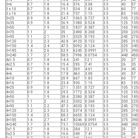
3×6
0.7
1.8
16.4
376
3.08
3.5
43
57
3 x 10
0.7
1.8
19.1
534
1.83
3.5
60
77
3 x 16
0.7
1.8
21.4
737
1.15
3.5
83
105
3×25
0.9
1.8
24.7
1063
0.727
3.5
105
125
3x35
0.9
1.8
26.9
1380
0.524
3.5
125
155
3×50
1
1.9
30.5
1837
0.387
3.5
160
185
3×70
1.1
2
35
2490
0.268
3.5
200
225
3×95
1.1
2.1
39.1
3325
0.193
3.5
245
270
3×120
1.2
2.3
42.8
4120
0.153
3.5
285
310
3×150
1.4
2.4
47.5
5092
0.124
3.5
325
345
3×185
1.6
2.6
52.9
6245
0.0991
3.5
375
390
3×240
1.7
2.7
58.5
7996
0.0754
3.5
440
450
4x1.5
0.7
1.8
14.4
241
12.1
3.5
20
27
4x2.5
0.7
1.8
15.4
295
7.41
3.5
26
35
4×4
0.7
1.8
16.5
369
4.61
3.5
34
45
4×6
0.7
1.8
17.8
463
3.08
3.5
43
57
4×10
0.7
1.8
20.9
667
1.83
3.5
60
77
4×16
0.7
1.8
23.4
930
1.15
3.5
83
105
4×25
0.9
1.8
27.1
1351
0.727
3.5
105
125
4×35
0.9
1.8
29.5
1772
0.524
3.5
125
155
4×50
1
1.9
38.4
2380
0.387
3.5
160
185
4×70
1.1
2
43.2
3302
0.268
3.5
200
225
4×95
1.1
2.2
47.3
4330
0.193
3.5
245
270
4×120
1.2
2.3
52.5
5374
0.153
3.5
285
310
4×150
1.4
2.5
58.3
6655
0.124
3.5
325
345
4×185
1.6
2.7
64.7
8246
0.0991
3.5
375
390
4×240
1.7
2.9
73.1
10569
0.0754
3.5
440
450
5x1.5
0.7
1.8
13.6
284
12.1
3.5
20
27
5x2.5
0.7
1.8
16.6
349
7.41
3.5
26
35